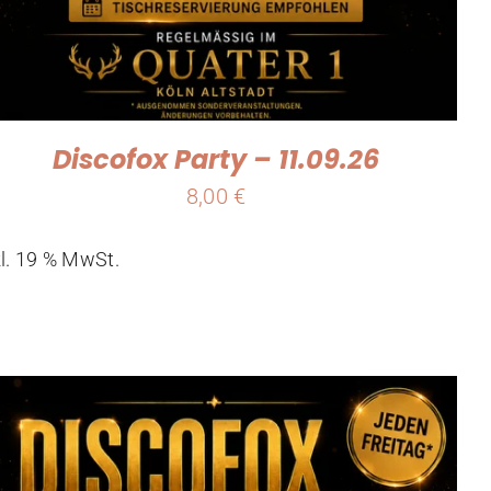
Discofox Party – 11.09.26
8,00
€
kl. 19 % MwSt.