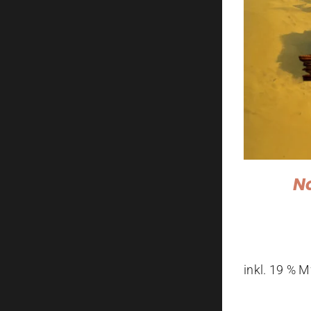
N
inkl. 19 % 