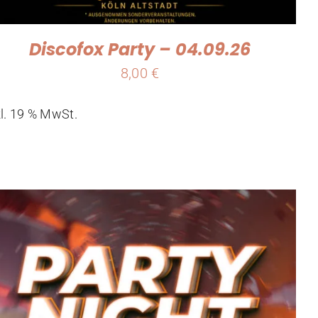
Discofox Party – 04.09.26
8,00
€
kl. 19 % MwSt.