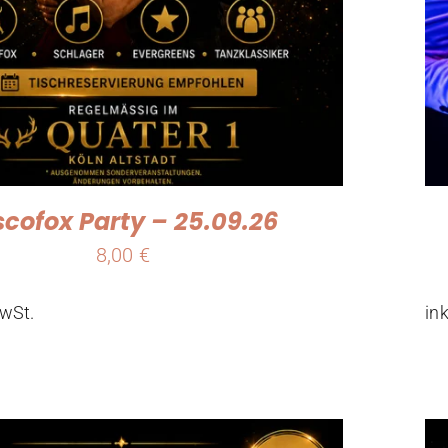
scofox Party – 25.09.26
8,00
€
MwSt.
in