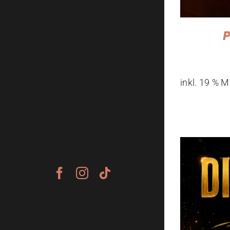
P
inkl. 19 % 