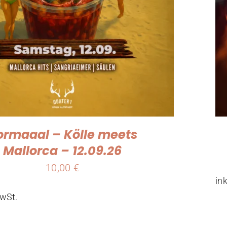
ormaaal – Kölle meets
Mallorca – 12.09.26
10,00
€
in
MwSt.