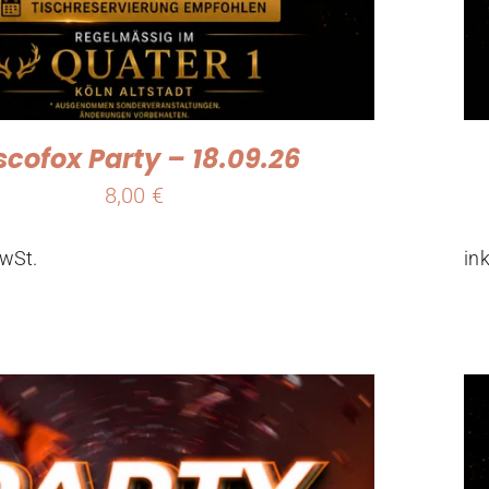
scofox Party – 18.09.26
8,00
€
MwSt.
in