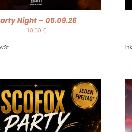
arty Night – 05.09.26
10,00
€
in
MwSt.