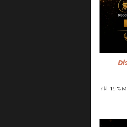
Di
inkl. 19 % 