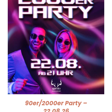
90er/2000er Party –
22.08.26