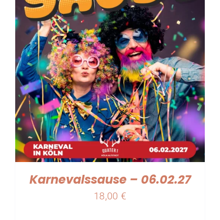
Karnevalssause – 06.02.27
18,00
€