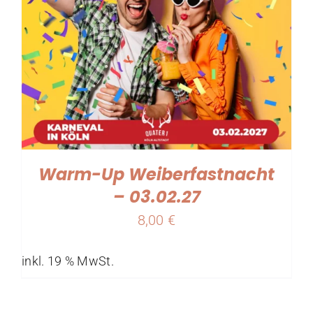
Warm-Up Weiberfastnacht
– 03.02.27
8,00
€
inkl. 19 % MwSt.