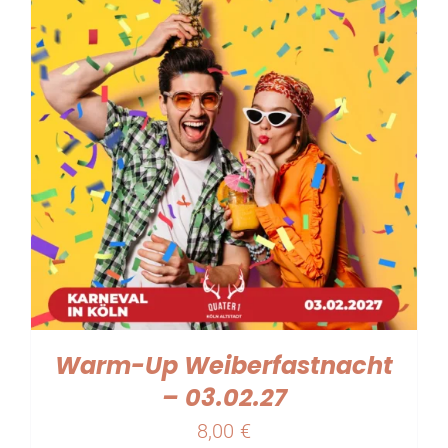
Warm-Up Weiberfastnacht
– 03.02.27
8,00
€