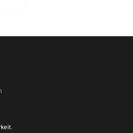
n
keit.