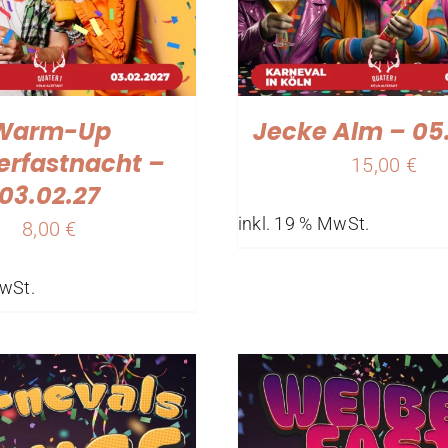
Warm-Up
Jecke Alm – 05
erfastnacht –
15,00
€
03.02.27
inkl. 19 % MwSt.
8,00
€
MwSt.