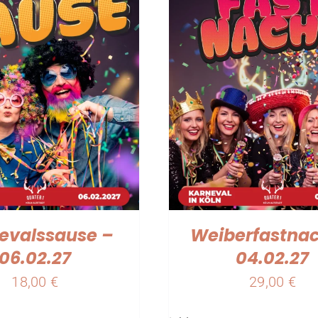
evalssause –
Weiberfastnac
06.02.27
04.02.27
18,00
€
29,00
€