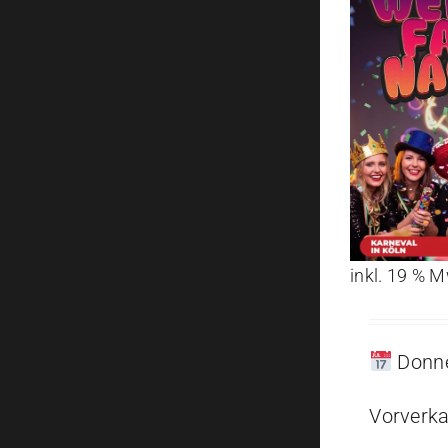
inkl. 19 % 
Donne
Vorverka