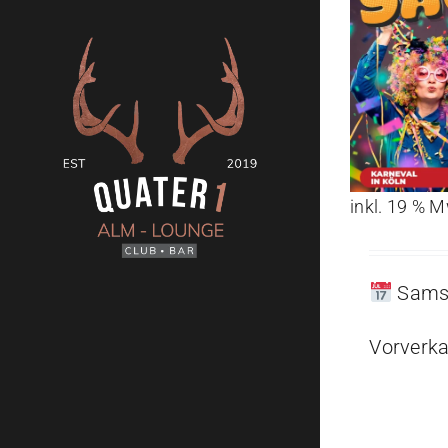
inkl. 19 % 
Samst
Vorverka