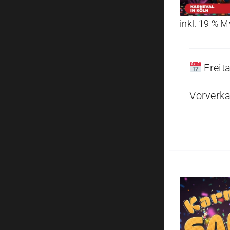
inkl. 19 % 
Freit
Vorverka